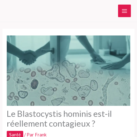
Aller
au
contenu
Le Blastocystis hominis est-il
réellement contagieux ?
Santé
/ Par
Frank