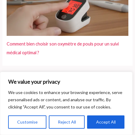
Comment bien choisir son oxymètre de pouls pour un suivi
médical optimal ?
We value your privacy
Archives
We use cookies to enhance your browsing experience, serve
juillet 2026
personalised ads or content, and analyse our traffic. By
clicking "Accept All", you consent to our use of cookies.
juin 2026
mai 2026
Customise
Reject All
Accept All
avril 2026