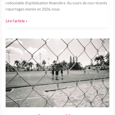
redoutable d’optimisation financière. Au cours de nos récents
reportages menés en 2026, nous
Pourquoi
Lire l'article »
un
abonnement
en
salle
de
sport
change-
t-
il
radicalement
vos
résultats
?