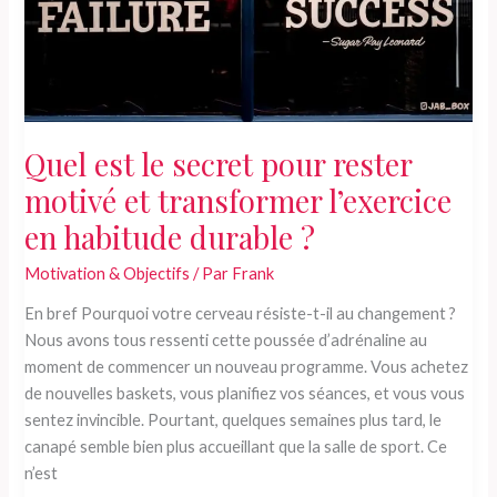
?
Quel est le secret pour rester
motivé et transformer l’exercice
en habitude durable ?
Motivation & Objectifs
/ Par
Frank
En bref Pourquoi votre cerveau résiste-t-il au changement ?
Nous avons tous ressenti cette poussée d’adrénaline au
moment de commencer un nouveau programme. Vous achetez
de nouvelles baskets, vous planifiez vos séances, et vous vous
sentez invincible. Pourtant, quelques semaines plus tard, le
canapé semble bien plus accueillant que la salle de sport. Ce
n’est