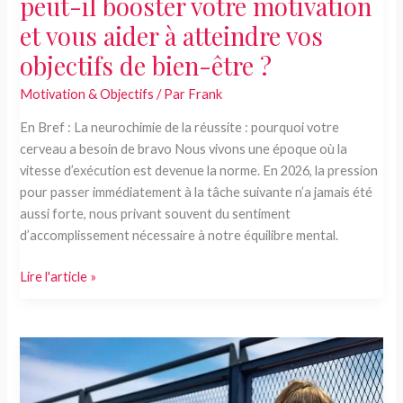
peut-il booster votre motivation
et vous aider à atteindre vos
objectifs de bien-être ?
Motivation & Objectifs
/ Par
Frank
En Bref : La neurochimie de la réussite : pourquoi votre
cerveau a besoin de bravo Nous vivons une époque où la
vitesse d’exécution est devenue la norme. En 2026, la pression
pour passer immédiatement à la tâche suivante n’a jamais été
aussi forte, nous privant souvent du sentiment
d’accomplissement nécessaire à notre équilibre mental.
Comment
Lire l'article »
célébrer
ses
victoires
peut-
il