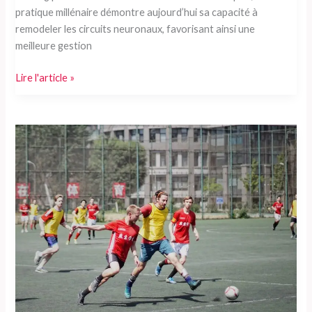
pratique millénaire démontre aujourd’hui sa capacité à
remodeler les circuits neuronaux, favorisant ainsi une
meilleure gestion
Le
Lire l'article »
yoga
peut-
il
réellement
renforcer
votre
motivation
et
votre
flexibilité
mentale
?