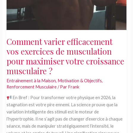
et
préviennent-
ils
les
blessures
grâce
Comment varier efficacement
à
vos exercices de musculation
la
musculation
pour maximiser votre croissance
?
musculaire ?
Entraînement à la Maison
,
Motivation & Objectifs
,
Renforcement Musculaire
/ Par
Frank
En Bref : Pour transformer votre physique en 2026, la
stagnation est votre pire ennemi. La science prouve que la
variation intelligente des stimuli est le moteur de
l’hypertrophie. Il ne s’agit pas de changer d’exercice à chaque
séance, mais de manipuler stratégiquement l’intensité, le