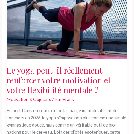
booster
votre
motivation
et
vous
aider
à
atteindre
vos
objectifs
Le yoga peut-il réellement
de
renforcer votre motivation et
bien-
être
votre flexibilité mentale ?
?
Motivation & Objectifs
/ Par
Frank
En bref Dans un contexte où la charge mentale atteint des
sommets en 2026, le yoga s’impose non plus comme une simple
gymnastique douce, mais comme un véritable outil de bio-
hacking pour le cerveau. Loin des clichés ésotériques, cette