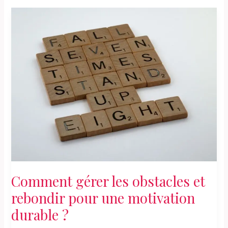
groupe
peut-
il
réellement
booster
votre
motivation
et
votre
cohésion
?
Comment gérer les obstacles et
rebondir pour une motivation
durable ?