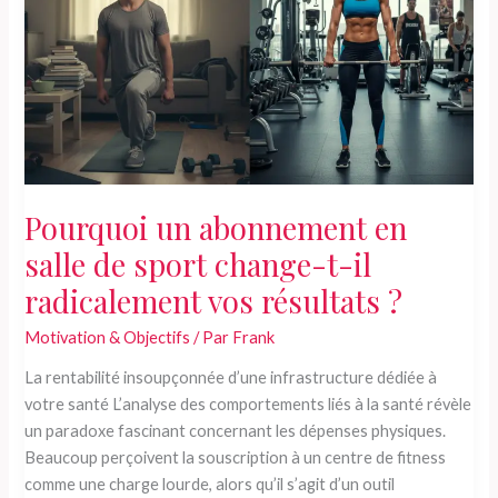
fitness
incontournable
?
Pourquoi un abonnement en
salle de sport change-t-il
radicalement vos résultats ?
Motivation & Objectifs
/ Par
Frank
La rentabilité insoupçonnée d’une infrastructure dédiée à
votre santé L’analyse des comportements liés à la santé révèle
un paradoxe fascinant concernant les dépenses physiques.
Beaucoup perçoivent la souscription à un centre de fitness
comme une charge lourde, alors qu’il s’agit d’un outil