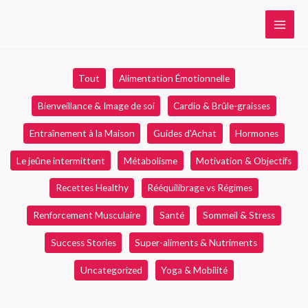
Aller
au
contenu
Filtrer
Tout
Alimentation Émotionnelle
les
publications
Bienveillance & Image de soi
Cardio & Brûle-graisses
par
Entraînement à la Maison
Guides d'Achat
Hormones
catégorie
Le jeûne intermittent
Métabolisme
Motivation & Objectifs
Recettes Healthy
Rééquilibrage vs Régimes
Renforcement Musculaire
Santé
Sommeil & Stress
Success Stories
Super-aliments & Nutriments
Uncategorized
Yoga & Mobilité