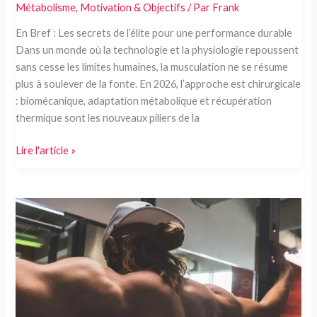
Métabolisme
,
Motivation & Objectifs
/ Par
Frank
En Bref : Les secrets de l’élite pour une performance durable
Dans un monde où la technologie et la physiologie repoussent
sans cesse les limites humaines, la musculation ne se résume
plus à soulever de la fonte. En 2026, l’approche est chirurgicale
: biomécanique, adaptation métabolique et récupération
thermique sont les nouveaux piliers de la
Comment
Lire l'article »
les
athlètes
de
haut
niveau
optimisent-
ils
leurs
performances