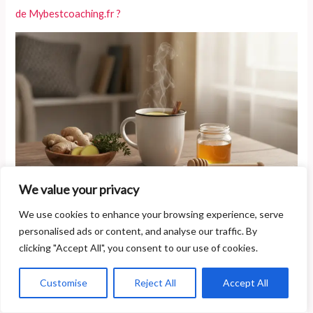
de Mybestcoaching.fr ?
We value your privacy
Comment calmer naturellement une toux sèche rapidement ?
We use cookies to enhance your browsing experience, serve
personalised ads or content, and analyse our traffic. By
clicking "Accept All", you consent to our use of cookies.
Customise
Reject All
Accept All