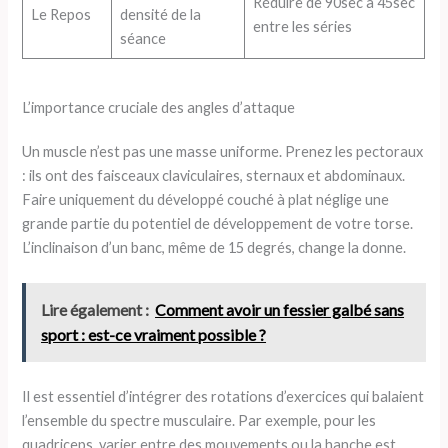
Réduire de 90sec à 45sec
Le Repos
densité de la
entre les séries
séance
L’importance cruciale des angles d’attaque
Un muscle n’est pas une masse uniforme. Prenez les pectoraux
: ils ont des faisceaux claviculaires, sternaux et abdominaux.
Faire uniquement du développé couché à plat néglige une
grande partie du potentiel de développement de votre torse.
L’inclinaison d’un banc, même de 15 degrés, change la donne.
Lire également :
Comment avoir un fessier galbé sans
sport : est-ce vraiment possible ?
Il est essentiel d’intégrer des rotations d’exercices qui balaient
l’ensemble du spectre musculaire. Par exemple, pour les
quadriceps, varier entre des mouvements ou la hanche est