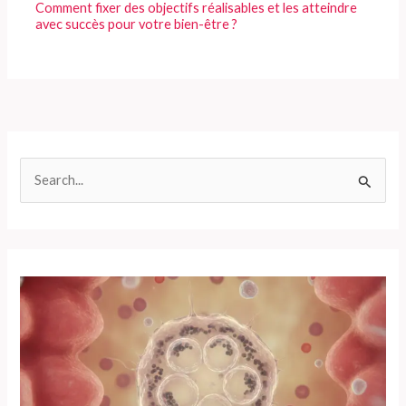
Comment fixer des objectifs réalisables et les atteindre
avec succès pour votre bien-être ?
R
e
c
h
e
r
c
h
e