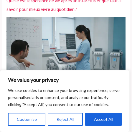
Quelle est l’espérance de vie après un infarctus et que faut-il
savoir pour mieux vivre au quotidien ?
We value your privacy
We use cookies to enhance your browsing experience, serve
Quels sont les critères qui influencent le prix d’une séance de
personalised ads or content, and analyse our traffic. By
técarthérapie ?
clicking "Accept All", you consent to our use of cookies.
Que faire en cas de molaire cassée en attendant votre
Customise
Reject All
Accept All
rendez-vous chez le dentiste ?