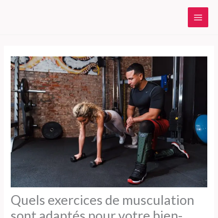
Aller
au
contenu
Quels exercices de musculation
sont adaptés pour votre bien-