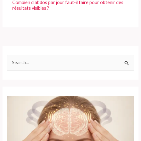
Combien d’abdos par jour faut-il faire pour obtenir des
résultats visibles ?
R
e
c
h
e
r
c
h
e