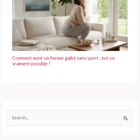
Comment avoir un fessier galbé sans sport : est-ce
vraiment possible ?
R
e
c