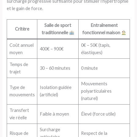
surcharge progressive suffisante pour stimuler l’hypertrophie
et le gain de force.
Salle de sport
Entraînement
Critère
traditionnelle
fonctionnel maison
Coût annuel
0€ – 50€ (tapis,
400€ – 900€
moyen
élastiques)
Temps de
30 – 60 minutes
0 minute
trajet
Mouvements
Type de
Isolation guidée
polyarticulaires
mouvements
(artificiel)
(naturel)
Transfert
Faible à moyen
Élevé (force utile)
vie réelle
Surcharge
Risque de
Respect de la
articulaire