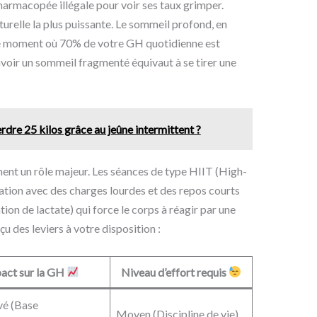
 pharmacopée illégale pour voir ses taux grimper.
urelle la plus puissante. Le sommeil profond, en
t le moment où 70% de votre GH quotidienne est
voir un sommeil fragmenté équivaut à se tirer une
erdre 25 kilos grâce au jeûne intermittent ?
ment un rôle majeur. Les séances de type HIIT (High-
lation avec des charges lourdes et des repos courts
on de lactate) qui force le corps à réagir par une
 des leviers à votre disposition :
act sur la GH
Niveau d’effort requis
vé (Base
Moyen (Discipline de vie)