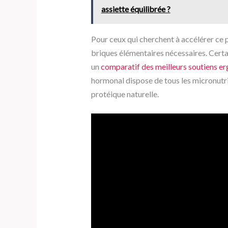
assiette équilibrée ?
Pour ceux qui cherchent à accélérer ce pr
briques élémentaires nécessaires. Certai
un
comparatif des meilleurs soutiens e
hormonal dispose de tous les micronutr
protéique naturelle.