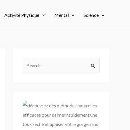
Activité Physique
Mental
Science
R
e
c
h
e
r
c
h