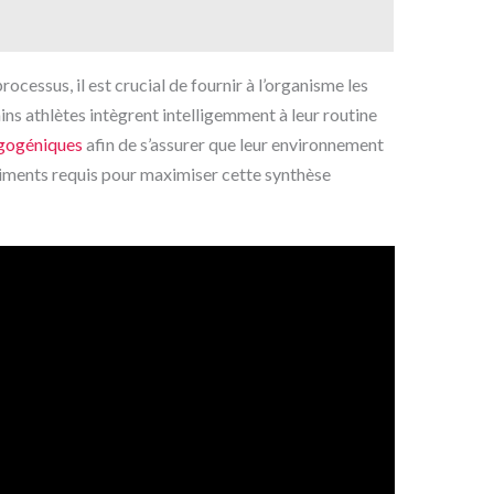
ocessus, il est crucial de fournir à l’organisme les
ns athlètes intègrent intelligemment à leur routine
rgogéniques
afin de s’assurer que leur environnement
iments requis pour maximiser cette synthèse