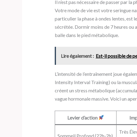
Il n’est pas nécessaire de passer par la
Votre mode de vie est votre seringue nat
particulier la phase à ondes lentes, es
sécrétée. Dormir moins de 7 heures ou a
balle dans le pied métabolique.
Lire également :
Est-il possible de p
L’intensité de l’entraînement joue égale
Intensity Interval Training) ou la muscu
créent un stress métabolique (accumulati
vague hormonale massive. Voici un aperçu
Levier d’action
Imp
Très Éle
Sommeil Profond (22h-2h)