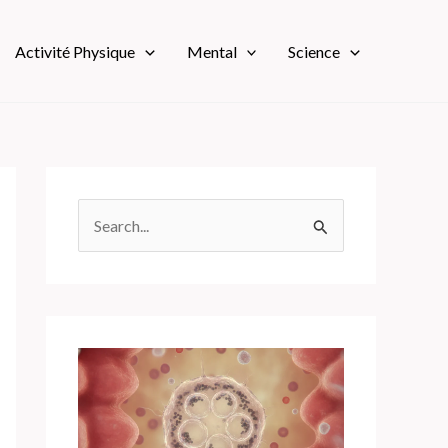
Activité Physique
Mental
Science
R
e
c
h
e
r
c
h