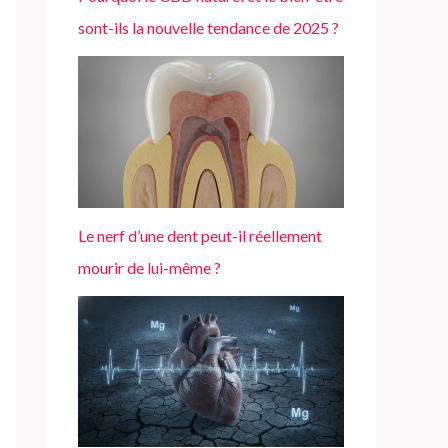
sont-ils la nouvelle tendance de 2025 ?
Le nerf d’une dent peut-il réellement
mourir de lui-même ?