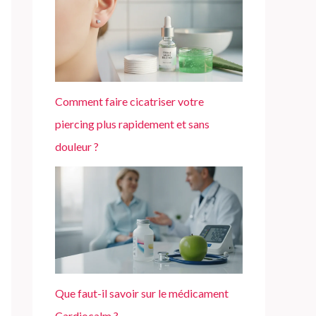
Comment faire cicatriser votre
piercing plus rapidement et sans
douleur ?
Que faut-il savoir sur le médicament
Cardiocalm ?