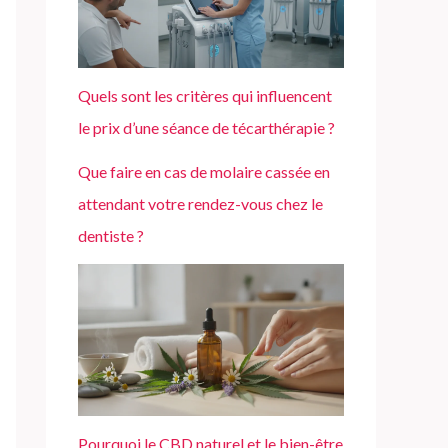
Quels sont les critères qui influencent
le prix d’une séance de técarthérapie ?
Que faire en cas de molaire cassée en
attendant votre rendez-vous chez le
dentiste ?
Pourquoi le CBD naturel et le bien-être