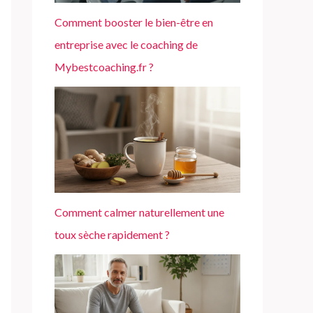
Comment booster le bien-être en
entreprise avec le coaching de
Mybestcoaching.fr ?
Comment calmer naturellement une
toux sèche rapidement ?