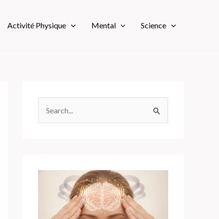
Activité Physique
Mental
Science
R
e
c
h
e
r
c
h