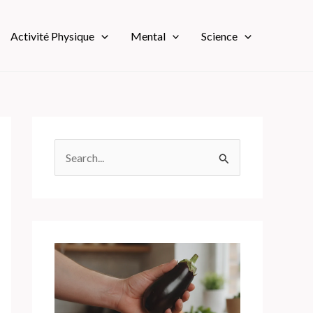
Activité Physique
Mental
Science
R
e
c
h
e
r
c
h