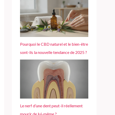
Pourquoi le CBD naturel et le bien-être
sont-ils la nouvelle tendance de 2025 ?
Le nerf d’une dent peut-il réellement
mourir de lui-même ?