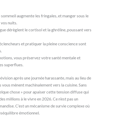
 sommeil augmente les fringales, et manger sous le
 vos nuits.
tigue dérèglent le cortisol et la ghréline, poussant vers
déclencheurs et pratiquer la pleine conscience sont
s.
motions, vous préservez votre santé mentale et
s superflues.
lévision après une journée harassante, mais au lieu de
s vous mènent machinalement vers la cuisine. Sans
lque chose » pour apaiser cette tension diffuse qui
s millions à le vivre en 2026. Ce n’est pas un
rmandise. C’est un mécanisme de survie complexe où
séquilibre émotionnel.