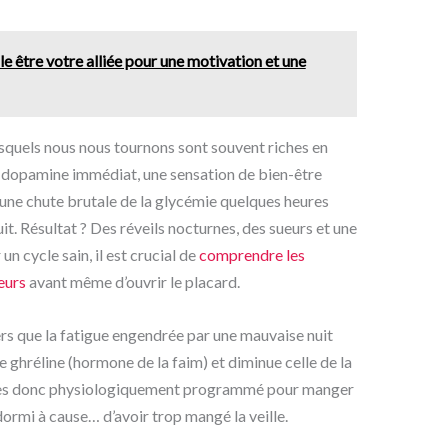
le être votre alliée pour une motivation et une
esquels nous nous tournons sont souvent riches en
de dopamine immédiat, une sensation de bien-être
’une chute brutale de la glycémie quelques heures
uit. Résultat ? Des réveils nocturnes, des sueurs et une
un cycle sain, il est crucial de
comprendre les
eurs
avant même d’ouvrir le placard.
ers que la fatigue engendrée par une mauvaise nuit
 ghréline (hormone de la faim) et diminue celle de la
 êtes donc physiologiquement programmé pour manger
ormi à cause… d’avoir trop mangé la veille.