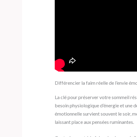
Différencier la faim réelle de l’envie é
La clé pour préserver votre sommeil rési
besoin physiologique d’énergie et une 
émotionnelle survient souvent le soir, m
laissant place aux pensées ruminantes.