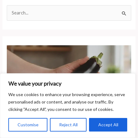
R
e
c
h
e
r
c
h
e
We value your privacy
r
We use cookies to enhance your browsing experience, serve
personalised ads or content, and analyse our traffic. By
:
clicking "Accept All", you consent to our use of cookies.
Comment reconnaître les signes d’une allergie aux aubergines
Customise
Reject All
Accept All
?