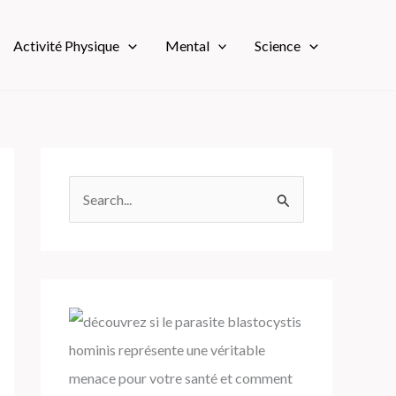
Activité Physique
Mental
Science
R
e
c
h
e
r
c
h