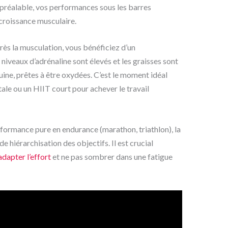
préalable, vos performances sous les barres
 croissance musculaire.
rès la musculation, vous bénéficiez d’un
iveaux d’adrénaline sont élevés et les graisses sont
uine, prêtes à être oxydées. C’est le moment idéal
le ou un HIIT court pour achever le travail
formance pure en endurance (marathon, triathlon), la
de hiérarchisation des objectifs. Il est crucial
dapter l’effort
et ne pas sombrer dans une fatigue