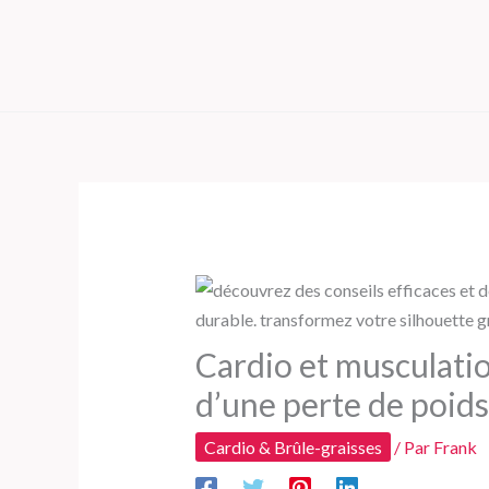
Aller
au
contenu
Cardio et musculation 
d’une perte de poids 
Cardio & Brûle-graisses
/ Par
Frank