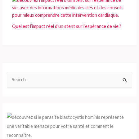
Quel est l’impact réel d’un stent sur l’espérance de vie ?
R
e
c
h
e
r
c