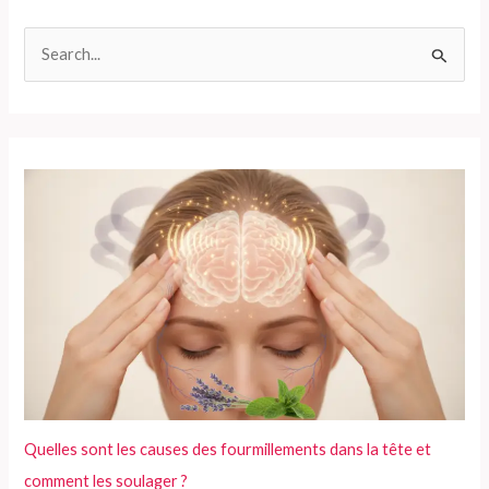
R
e
c
h
e
r
c
h
e
r
:
Quelles sont les causes des fourmillements dans la tête et
comment les soulager ?