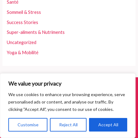
Santé
Sommeil & Stress
Success Stories
Super-aliments & Nutriments
Uncategorized
Yoga & Mobilité
We value your privacy
We use cookies to enhance your browsing experience, serve
personalised ads or content, and analyse our traffic. By
Reprenez votre vie en main grâce à des
clicking "Accept All", you consent to our use of cookies.
conseils simples à suivre!
Customise
Reject All
Accept All