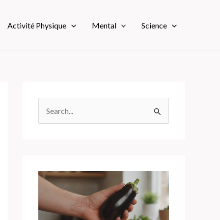
Activité Physique
Mental
Science
R
e
c
h
e
r
c
h