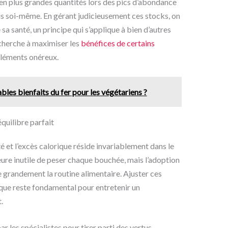
en plus grandes quantités lors des pics d’abondance
lus soi-même. En gérant judicieusement ces stocks, on
sa santé, un principe qui s’applique à bien d’autres
 cherche à maximiser les
bénéfices de certains
pléments onéreux.
ables bienfaits du fer pour les végétariens ?
uilibre parfait
té et l’excès calorique réside invariablement dans le
ure inutile de peser chaque bouchée, mais l’adoption
e grandement la routine alimentaire. Ajuster ces
ique reste fondamental pour entretenir un
.
ar les spécialistes pour tirer parti des vertus