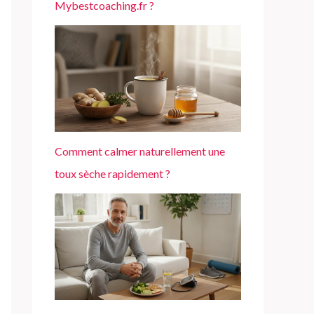
Mybestcoaching.fr ?
Comment calmer naturellement une
toux sèche rapidement ?