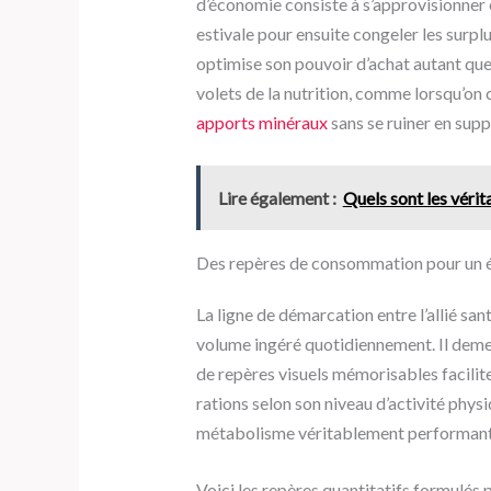
d’économie consiste à s’approvisionner 
estivale pour ensuite congeler les surp
optimise son pouvoir d’achat autant que 
volets de la nutrition, comme lorsqu’on
apports minéraux
sans se ruiner en sup
Lire également :
Quels sont les vérit
Des repères de consommation pour un éq
La ligne de démarcation entre l’allié san
volume ingéré quotidiennement. Il deme
de repères visuels mémorisables facilit
rations selon son niveau d’activité phys
métabolisme véritablement performant
Voici les repères quantitatifs formulés p