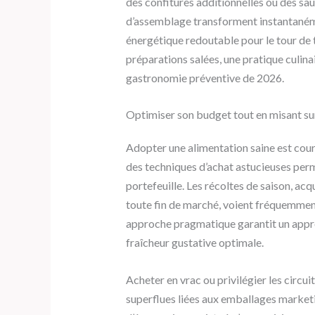
des confitures additionnelles ou des sa
d’assemblage transforment instantaném
énergétique redoutable pour le tour de ta
préparations salées, une pratique culin
gastronomie préventive de 2026.
Optimiser son budget tout en misant sur 
Adopter une alimentation saine est c
des techniques d’achat astucieuses perme
portefeuille. Les récoltes de saison, a
toute fin de marché, voient fréquemment
approche pragmatique garantit un appro
fraîcheur gustative optimale.
Acheter en vrac ou privilégier les circu
superflues liées aux emballages market