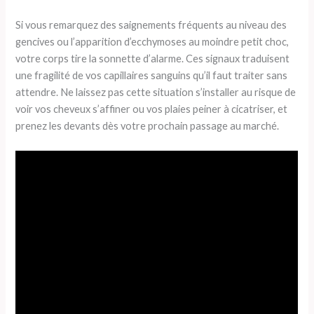
Si vous remarquez des saignements fréquents au niveau des
gencives ou l’apparition d’ecchymoses au moindre petit choc,
votre corps tire la sonnette d’alarme. Ces signaux traduisent
une fragilité de vos capillaires sanguins qu’il faut traiter sans
attendre. Ne laissez pas cette situation s’installer au risque de
voir vos cheveux s’affiner ou vos plaies peiner à cicatriser, et
prenez les devants dès votre prochain passage au marché.