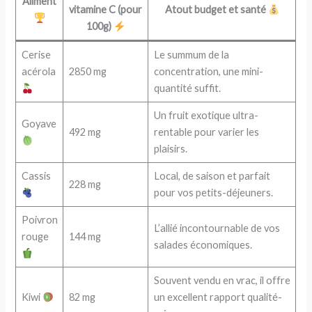
Aliment
vitamine C (pour
Atout budget et santé
100g)
Cerise
Le summum de la
acérola
2850 mg
concentration, une mini-
quantité suffit.
Un fruit exotique ultra-
Goyave
492 mg
rentable pour varier les
plaisirs.
Cassis
Local, de saison et parfait
228 mg
pour vos petits-déjeuners.
Poivron
L’allié incontournable de vos
rouge
144 mg
salades économiques.
Souvent vendu en vrac, il offre
Kiwi
82 mg
un excellent rapport qualité-