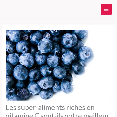
Aller
au
contenu
Les super-aliments riches en
vitamine C sont-ils votre meilleur