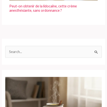
Peut-on obtenir de la lidocaïne, cette crème
anesthésiante, sans ordonnance ?
R
e
c
h
e
r
c
h
e