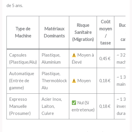
de 5 ans.
Coût
Risque
Budget
Type de
Matériaux
moyen
Sanitaire
ans
Machine
Dominants
/
(Migration)
cafés/
tasse
Capsules
Plastique,
Moyen à
~ 3 285 
0,45 €
(Plastique/Alu)
Aluminium
Élevé
machin
Automatique
Plastique,
~ 1 314 
(Entrée de
Thermoblock
Moyen
0,18 €
mainte
gamme)
Alu
Expresso
Acier Inox,
~ 1 314 
Nul (Si
Manuelle
Laiton,
0,18 €
investi
entretenue)
(Prosumer)
Cuivre
durable