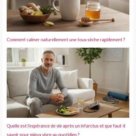
r
:
Comment calmer naturellement une toux sèche rapidement ?
Quelle est l’espérance de vie après un infarctus et que faut-il
savoir pour mieux vivre au quotidien ?