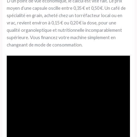
D’un point de vue économique, le calcul est vite fait. Le prix
moyen d’une capsule oscille entre 0,35 € et 0,50 €. Un café de
spécialité en grain, acheté chez un torréfacteur local ou en
vrac, revient environ à 0,15 € ou 0,20 € la dose, pour une
qualité organoleptique et nutritionnelle incomparablement
supérieure. Vous financez votre machine simplement en
changeant de mode de consommation.