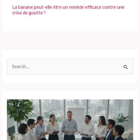
La banane peut-elle être un remède efficace contre une
crise de goutte ?
R
e
c
h
e
r
c
h
e