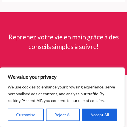
Reprenez votre vie en main grâce à des
conseils simples à suivre!
We value your privacy
We use cookies to enhance your browsing experience, serve
Copyright © 2026 oregime.fr
personalised ads or content, and analyse our traffic. By
Conditions Générales d’Utilisation
clicking "Accept All", you consent to our use of cookies.
Contact
Mentions Légales
Customise
Reject All
Accept All
Politique de Confidentialité