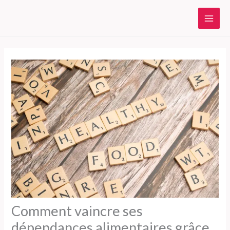
Aller
au
contenu
Comment vaincre ses
dépendances alimentaires grâce