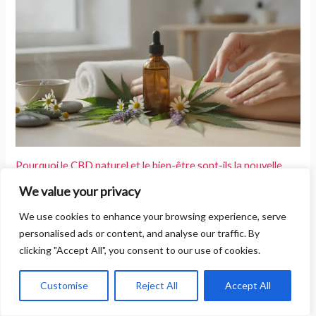
Pourquoi le CBD naturel et le bien-être sont-ils la nouvelle
tendance de 2025 ?
We value your privacy
We use cookies to enhance your browsing experience, serve
personalised ads or content, and analyse our traffic. By
clicking "Accept All", you consent to our use of cookies.
Customise
Reject All
Accept All