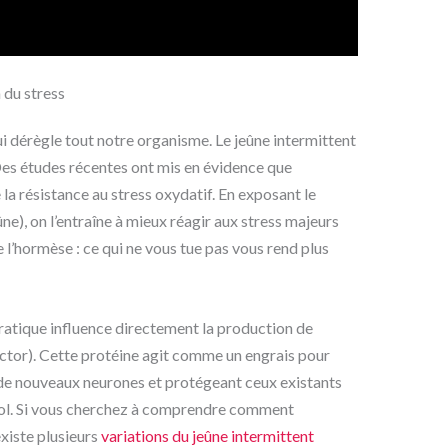
n du stress
ui dérègle tout notre organisme. Le jeûne intermittent
Des études récentes ont mis en évidence que
 la résistance au stress oxydatif. En exposant le
ûne), on l’entraîne à mieux réagir aux stress majeurs
de l’hormèse : ce qui ne vous tue pas vous rend plus
pratique influence directement la production de
or). Cette protéine agit comme un engrais pour
 de nouveaux neurones et protégeant ceux existants
isol. Si vous cherchez à comprendre comment
existe plusieurs
variations du jeûne intermittent