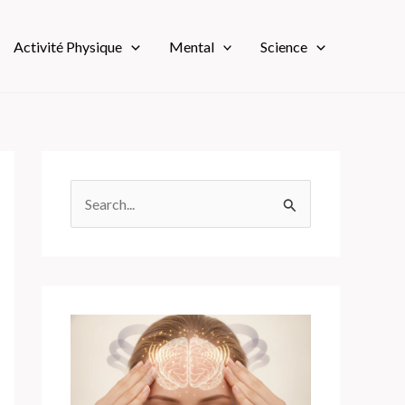
Activité Physique
Mental
Science
R
e
c
h
e
r
c
h