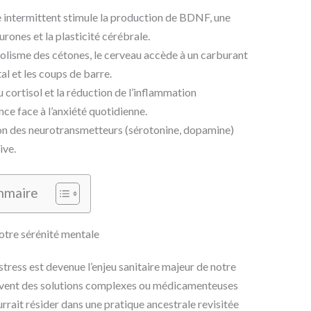
 intermittent stimule la production de BDNF, une
rones et la plasticité cérébrale.
lisme des cétones, le cerveau accède à un carburant
al et les coups de barre.
 cortisol et la réduction de l’inflammation
nce face à l’anxiété quotidienne.
on des neurotransmetteurs (sérotonine, dopamine)
ive.
mmaire
 votre sérénité mentale
tress est devenue l’enjeu sanitaire majeur de notre
uvent des solutions complexes ou médicamenteuses
urrait résider dans une pratique ancestrale revisitée