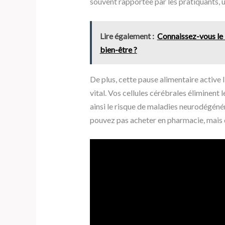
souvent rapportée par les pratiquants, un
Lire également :
Connaissez-vous le 
bien-être ?
De plus, cette pause alimentaire active 
vital. Vos cellules cérébrales éliminent
ainsi le risque de maladies neurodégéné
pouvez pas acheter en pharmacie, mais 