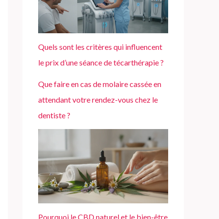
Quels sont les critères qui influencent
le prix d’une séance de técarthérapie ?
Que faire en cas de molaire cassée en
attendant votre rendez-vous chez le
dentiste ?
Pourquoi le CBD naturel et le bien-être