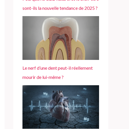
sont-ils la nouvelle tendance de 2025 ?
Le nerf d’une dent peut-il réellement
mourir de lui-même ?