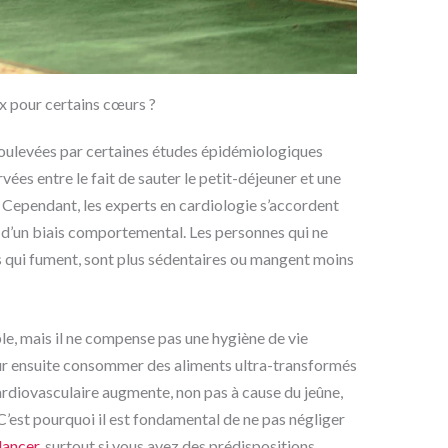
ux pour certains cœurs ?
 soulevées par certaines études épidémiologiques
ées entre le fait de sauter le petit-déjeuner et une
 Cependant, les experts en cardiologie s’accordent
nt d’un biais comportemental. Les personnes qui ne
s qui fument, sont plus sédentaires ou mangent moins
le, mais il ne compense pas une hygiène de vie
our ensuite consommer des aliments ultra-transformés
 cardiovasculaire augmente, non pas à cause du jeûne,
 C’est pourquoi il est fondamental de ne pas négliger
lancer
, surtout si vous avez des prédispositions