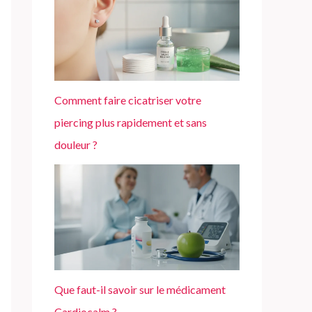
Comment faire cicatriser votre
piercing plus rapidement et sans
douleur ?
Que faut-il savoir sur le médicament
Cardiocalm ?