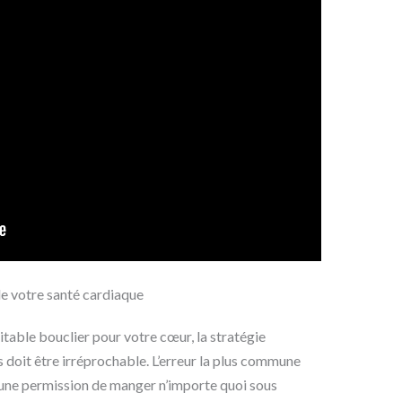
de votre santé cardiaque
table bouclier pour votre cœur, la stratégie
s doit être irréprochable. L’erreur la plus commune
une permission de manger n’importe quoi sous