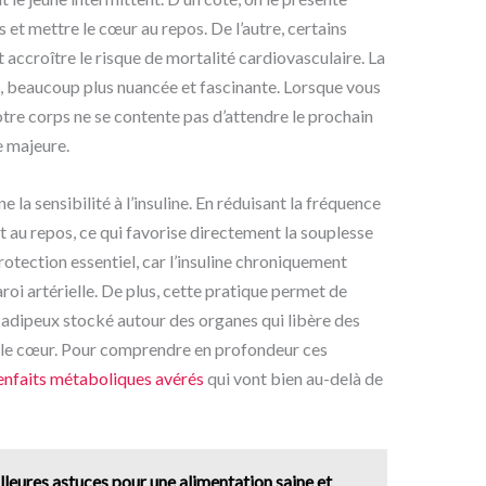
 et mettre le cœur au repos. De l’autre, certains
t accroître le risque de mortalité cardiovasculaire. La
, beaucoup plus nuancée et fascinante. Lorsque vous
re corps ne se contente pas d’attendre le prochain
e majeure.
la sensibilité à l’insuline. En réduisant la fréquence
t au repos, ce qui favorise directement la souplesse
otection essentiel, car l’insuline chroniquement
aroi artérielle. De plus, cette pratique permet de
su adipeux stocké autour des organes qui libère des
 le cœur. Pour comprendre en profondeur ces
enfaits métaboliques avérés
qui vont bien au-delà de
lleures astuces pour une alimentation saine et