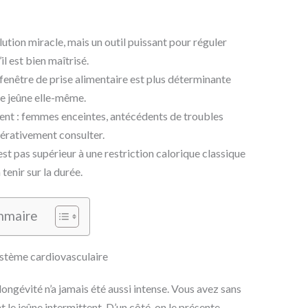
lution miracle, mais un outil puissant pour réguler
’il est bien maîtrisé.
 fenêtre de prise alimentaire est plus déterminante
de jeûne elle-même.
tent : femmes enceintes, antécédents de troubles
érativement consulter.
est pas supérieur à une restriction calorique classique
tenir sur la durée.
mmaire
ystème cardiovasculaire
ongévité n’a jamais été aussi intense. Vous avez sans
 le jeûne intermittent. D’un côté, on le présente