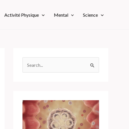
Activité Physique
Mental
Science
R
e
c
h
e
r
c
h