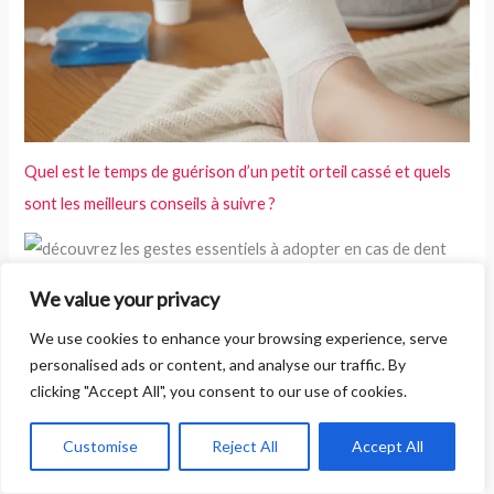
Quel est le temps de guérison d’un petit orteil cassé et quels
sont les meilleurs conseils à suivre ?
We value your privacy
We use cookies to enhance your browsing experience, serve
Que faire en cas de dent cassée en attendant votre rendez-
personalised ads or content, and analyse our traffic. By
vous chez le dentiste ?
clicking "Accept All", you consent to our use of cookies.
Customise
Reject All
Accept All