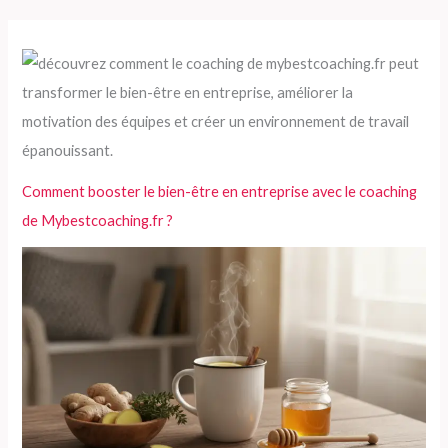
h
e
r
c
h
e
Comment booster le bien-être en entreprise avec le coaching
r
de Mybestcoaching.fr ?
: